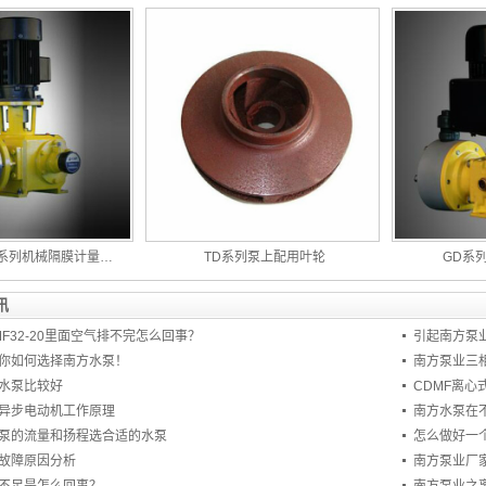
系列机械隔膜计量…
TD系列泵上配用叶轮
GD系
讯
F32-20里面空气排不完怎么回事？
引起南方泵
你如何选择南方水泵！
南方泵业三
水泵比较好
CDMF离心
异步电动机工作原理
南方水泵在
泵的流量和扬程选合适的水泵
怎么做好一
故障原因分析
南方泵业厂