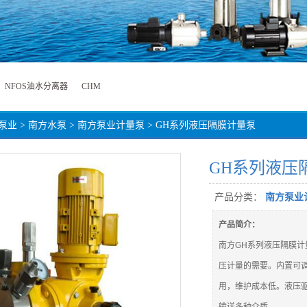
NFOS油水分离器
CHM
泵业
>
南方水泵
>
南方泵业计量泵
> GH系列液压隔膜计量泵
GH系列液压
产品分类：
南方泵业
产品简介：
南方GH系列液压隔膜
压计量的需要。内置可
用，维护成本低。液压