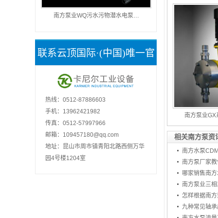
南方泵业WQ污水污物潜水电泵…
联系云顶国际·(中国)唯一官
方网站
热线：0512-87886603
手机：13962421982
南方泵业GX
传真：0512-57997966
邮箱：
109457180@qq.com
相关南方泵资
地址：昆山市周市镇青阳北路西侧万华
南方水泵CDM
园4号楼1204室
南方泵厂家教
哪家销售南方
泵业
南方泵业三相
怎样根据南方
泵业
九种常见轴承
管道