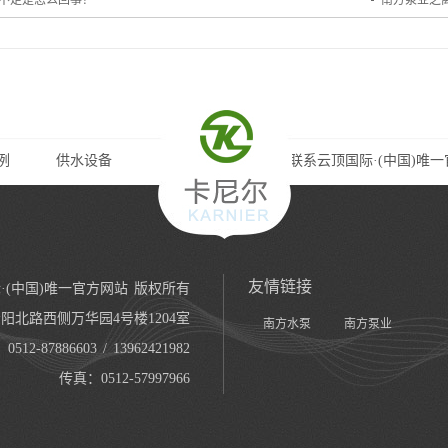
不足是怎么回事？
南方泵业之
例
供水设备
关于南方泵业
联系云顶国际·(中国)唯
友情链接
·(中国)唯一官方网站 版权所有
北路西侧万华园4号楼1204室
南方水泵
南方泵业
12-87886603 / 13962421982
传真：0512-57997966