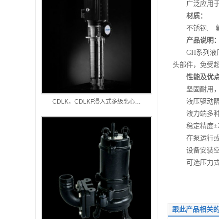
广泛应用于环
材质：
南方
不锈钢, 氟
南方
产品说明
GH系列液压
头部件，免受
性能及优点
坚固耐用，
液压驱动隔膜
CDLK，CDLKF浸入式多级离心…
液力端多种材
稳定精度±2%
在泵运行或停
设备安装空
可选压力式双
跟此产品相关