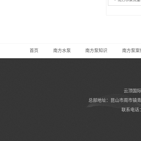
南方水泵流量
气液
泵业
泵业
泵业
首页
南方水泵
南方泵知识
南方泵案
水泵
云顶国际
总部地址：昆山市周市镇青阳
联系电话：05