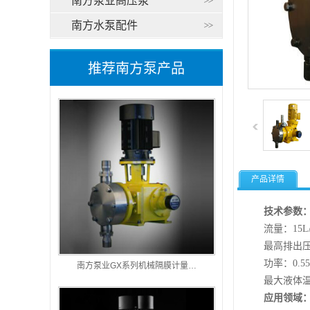
南方泵业高压泵
南方水泵配件
推荐南方泵产品
产品详情
南方
南方
技术参数
流量：15L/h
南方
最高排出压力4
南方
功率：0.55k
南方泵业GX系列机械隔膜计量…
最大液体温度
南方
应用领域
南方