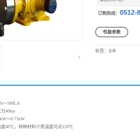
输送多种介质。
0512-
订购热线：
性能参数
标签：
全部
：
～500L/h
0bar
W～0.75kW
40℃，特种材料介质温度可达120℃
：