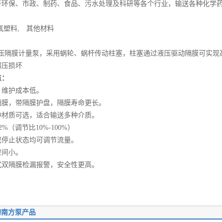
保、市政、制药、食品、污水处理及科研等各个行业，输送各种化学
塑料, 其他材料
：
隔膜计量泵，采用蜗轮、蜗杆传动柱塞，柱塞通过液压驱动隔膜可实现
超压损坏
：
维护成本低。
，带隔膜护盘，隔膜寿命更长。
质可选，适合输送多种介质。
（调节比10%-100%）
止状态均可调节流量。
间小。
隔膜检漏报警，安全性更高。
的南方泵产品