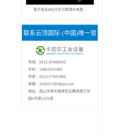
南方泵业WQ污水污物潜水电泵…
联系云顶国际·(中国)唯一官
方网站
热线：0512-87886603
手机：13962421982
传真：0512-57997966
邮箱：
109457180@qq.com
地址：昆山市周市镇青阳北路西侧万华
园4号楼1204室
泵业
泵业
管道