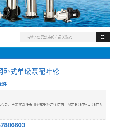
钢卧式单级泵配叶轮
配件
离心泵，主要零部件采用不锈钢板冲压结构，配加长轴电机，轴向入
87886603