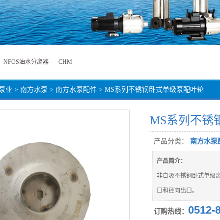
NFOS油水分离器
CHM
泵业
>
南方水泵
>
南方水泵配件
> MS系列不锈钢卧式单级泵配叶轮
MS系列不锈
产品分类：
南方水泵
产品简介：
非自吸不锈钢卧式单级
口和径向出口。
0512-
订购热线：