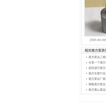
离心
潜水
循环
混合
计量
ZS65-40-
排污
相关南方泵资
高压
南方泵业三相
分享一个南方
配件
如何进行南方
南方水泵行业
南方泵业厂家
南方离心泵出