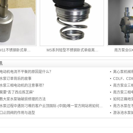
200/11不锈钢卧式单…
MS系列轻型不锈钢卧式单级离…
南方泵业G
讯
电动机电流不平衡的原因是什么？
离心泵机械
水泵订单背后的故事
CDLF、C
水泵三相电动机的注意事项？
南方泵业三
莫要“丢了西瓜拣芝麻”
南方泵三相
教大家水泵轴破损修理的方法
如何正确地
销售南方泵业水泵过程中遇到刁难的客户云顶国际·(中国)唯一官方网站将如何处理
南方水泵在
口止回阀的作用与选型
游泳池水泵